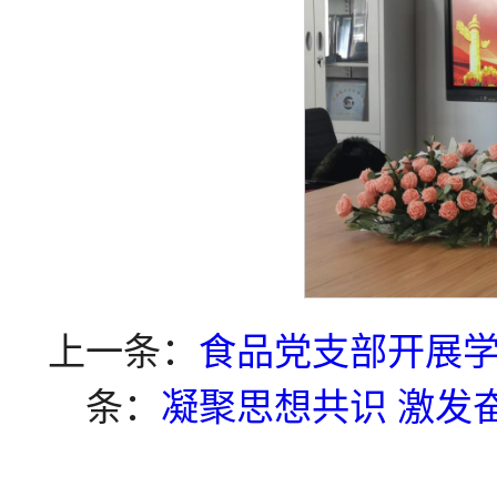
上一条：
食品党支部开展
条：
凝聚思想共识 激发