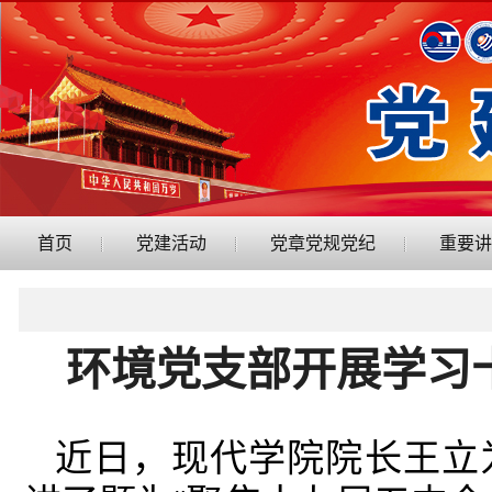
首页
党建活动
党章党规党纪
重要讲
环境党支部开展学习
近日，现代学院院长王立