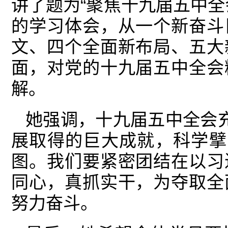
讲了题为“聚焦十九届五中全
的学习体会，从一个新奋斗
文、四个全面新布局、五大
面，对党的十九届五中全会
解。
她强调，十九届五中全会充
展取得的巨大成就，科学擘
图。我们要紧密团结在以习
同心，真抓实干，为夺取全
努力奋斗。