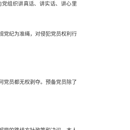
党组织讲真话、讲实话、讲心里
规党纪为准绳，对侵犯党员权利行
何党员都无权剥夺。预备党员除了