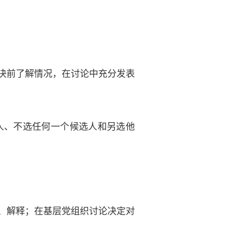
决前了解情况，在讨论中充分发表
人、不选任何一个候选人和另选他
、解释；在基层党组织讨论决定对