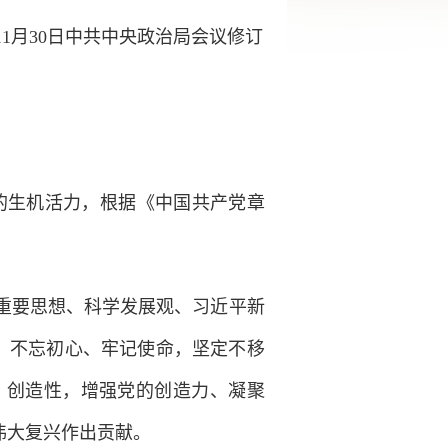
年11月30日中共中央政治局会议修订
的生机活力，根据《中国共产党章
重要思想、科学发展观、习近平新
”，不忘初心、牢记使命，坚定不移
、创造性，增强党的创造力、凝聚
伟大复兴作出贡献。