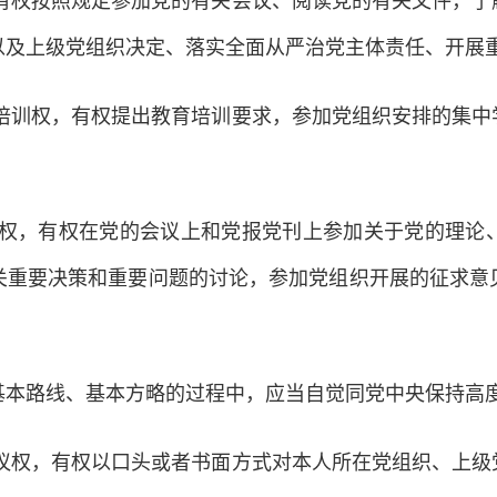
权按照规定参加党的有关会议、阅读党的有关文件，了
以及上级党组织决定、落实全面从严治党主体责任、开展
训权，有权提出教育培训要求，参加党组织安排的集中
，有权在党的会议上和党报党刊上参加关于党的理论
关重要决策和重要问题的讨论，参加党组织开展的征求意
路线、基本方略的过程中，应当自觉同党中央保持高
权，有权以口头或者书面方式对本人所在党组织、上级