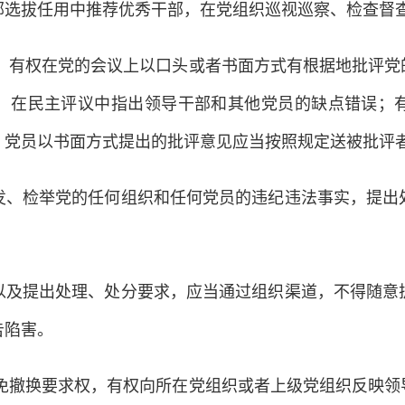
部选拔任用中推荐优秀干部，在党组织巡视巡察、检查督
有权在党的会议上以口头或者书面方式有根据地批评党
，在民主评议中指出领导干部和其他党员的缺点错误；
。党员以书面方式提出的批评意见应当按照规定送被批评
检举党的任何组织和任何党员的违纪违法事实，提出
提出处理、处分要求，应当通过组织渠道，不得随意
告陷害。
撤换要求权，有权向所在党组织或者上级党组织反映领