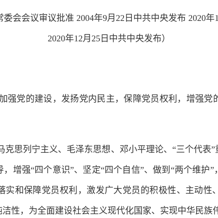
常委会会议审议批准 2004年9月22日中共中央发布 2020
2020年12月25日中共中央发布）
强党的建设，发扬党内民主，保障党员权利，增强党
克思列宁主义、毛泽东思想、邓小平理论、“三个代表”
，增强“四个意识”、坚定“四个自信”、做到“两个维护
落实和保障党员权利，激发广大党员的积极性、主动性
纯洁性，为全面建设社会主义现代化国家、实现中华民族