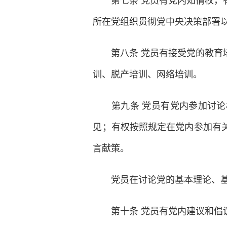
第七条 党员有党内知情权，有
所在党组织贯彻党中央决策部署
第八条 党员有接受党的教育培
训、脱产培训、网络培训。
第九条 党员有党内参加讨论权
见；有权按照规定在党内参加有
言献策。
党员在讨论党的基本理论、基本
第十条 党员有党内建议和倡议