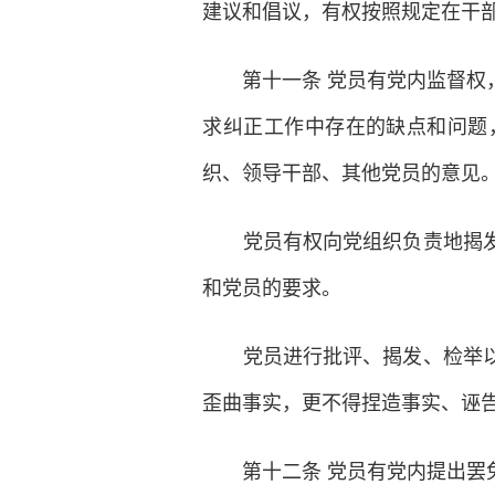
建议和倡议，有权按照规定在干
第十一条 党员有党内监督权，
求纠正工作中存在的缺点和问题
织、领导干部、其他党员的意见
党员有权向党组织负责地揭发、
和党员的要求。
党员进行批评、揭发、检举以及
歪曲事实，更不得捏造事实、诬
第十二条 党员有党内提出罢免